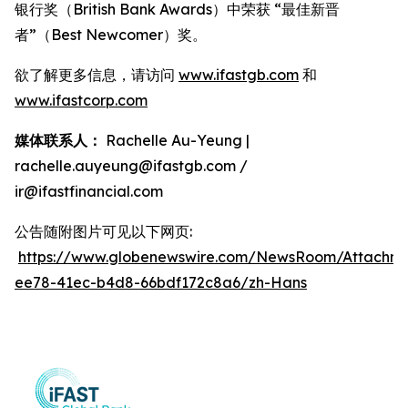
银行奖（British Bank Awards）中荣获 “最佳新晋
者”（Best Newcomer）奖。
欲了解更多信息，请访问
www.ifastgb.com
和
www.ifastcorp.com
媒体联系人：
Rachelle Au-Yeung |
rachelle.auyeung@ifastgb.com /
ir@ifastfinancial.com
公告随附图片可见以下网页:
https://www.globenewswire.com/NewsRoom/Attachm
ee78-41ec-b4d8-66bdf172c8a6/zh-Hans