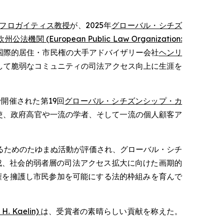
フロガイティス教授
が、2025年
グローバル・シチズ
欧州公法機関 (European Public Law Organization:
国際的居住・市民権の大手アドバイザリー会社
ヘンリ
して脆弱なコミュニティの司法アクセス向上に生涯を
開催された第19回
グローバル・シチズンシップ・カ
使、政府高官や一流の学者、そして一流の個人顧客ア
るためのたゆまぬ活動が評価され、グローバル・シチ
育成、社会的弱者層の司法アクセス拡大に向けた画期的
権を擁護し市民参加を可能にする法的枠組みを育んで
. Kaelin)
は、受賞者の素晴らしい貢献を称えた。