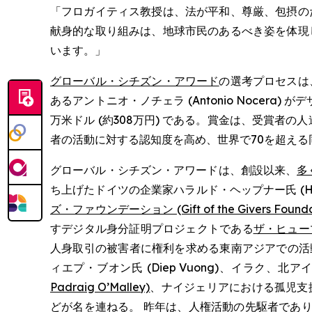
「フロガイティス教授は、法が平和、尊厳、包摂の
献身的な取り組みは、地球市民のあるべき姿を体現
います。」
グローバル・シチズン・アワード
の選考プロセスは
あるアントニオ・ノチェラ (Antonio Nocera) 
万米ドル (約308万円) である。賞金は、受賞者
者の活動に対する認知度を高め、世界で70を超え
グローバル・シチズン・アワードは、創設以来、
多
ち上げたドイツの企業家ハラルド・ヘップナー氏 (Ha
ズ・ファウンデーション (Gift of the Givers Founda
すデジタル身分証明プロジェクトである
ザ・ヒューマナ
人身取引の被害者に権利を求める東南アジアでの活
ィエプ・ブオン氏 (Diep Vuong)、イラク
Padraig O’Malley)
、ナイジェリアにおける孤児支
どが名を連ねる。 昨年は、人権活動の先駆者であ