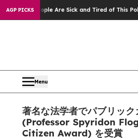
n: “People Are Sick and Tired of This Politics o
AGP PICKS
Menu
著名な法学者でパブリック
(Professor Spyrido
Citizen Award) を受賞